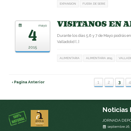
EXPANSION
FUERA DE SERIE
VISITANOS EN AL
mayo
4
Durante los días 5,6 y 7 de Mayo podrás en
Valladolid […]
2015
ALIMENTARIA
ALIMENTARIA 2015
VALLAD
‹ Pagina Anterior
1
2
3
Noticias
JORNADA DEPO
septiembre 26,