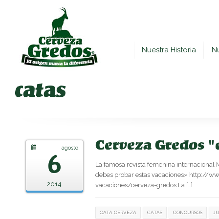
Nuestra Historia
N
catas
Cerveza Gredos "
agosto
6
La famosa revista femenina internacional 
debes probar estas vacaciones» http://w
2014
vacaciones/cerveza-gredos La […]
CATA CERVEZA
CATAS
CONCURSOS
J