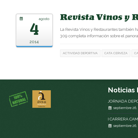
Revista Vinos y 
agosto
4
La Revista Vinos y Restaurantes también h
309 completa información sobre el panora
2014
ACTIVIDAD DEPORTIVA
CATA CERVEZA
C
Noticias
JORNADA DEPO
septiembre 26,
I CARRERA CA
septiembre 26,