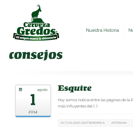
Nuestra Historia
N
consejos
Esquire
agosto
1
Hoy somos noticia entre las páginas de la 
más influyentes del […]
2014
ACTUALIDAD GASTRONOMICA
ARTESANA