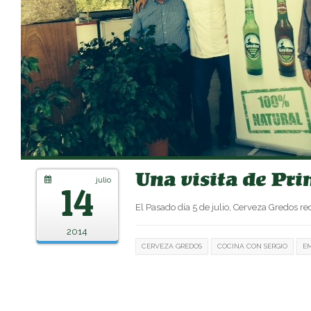
Una visita de Pr
julio
14
El Pasado día 5 de julio, Cerveza Gredos re
2014
CERVEZA GREDOS
COCINA CON SERGIO
E