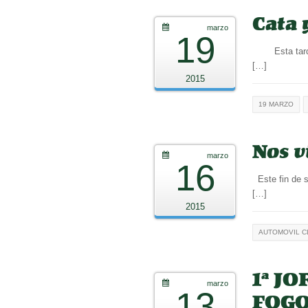
Cata 
marzo
19
Esta tarde a
[…]
2015
19 MARZO
Nos v
marzo
16
Este fin de s
[…]
2015
AUTOMOVIL C
1ª J
marzo
13
FOGON