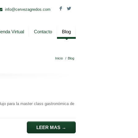
F
L
info@cervezagredos.com
ienda Virtual
Contacto
Blog
Inicio
/
Blog
lujo para la master class gastronómica de
LEER MAS
→