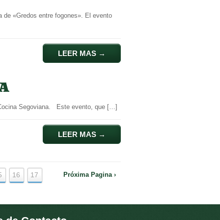
a de «Gredos entre fogones». El evento
LEER MAS
→
NA
 Cocina Segoviana. Este evento, que […]
LEER MAS
→
5
16
17
Próxima Pagina ›