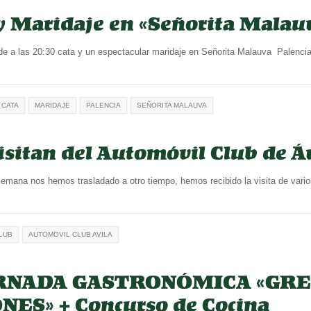
y Maridaje en «Señorita Malau
 las 20:30 cata y un espectacular maridaje en Señorita Malauva Palencia,
CATA
MARIDAJE
PALENCIA
SEÑORITA MALAUVA
isitan del Automóvil Club de Á
emana nos hemos trasladado a otro tiempo, hemos recibido la visita de vari
LUB
AUTOMOVIL CLUB AVILA
ORNADA GASTRONÓMICA «GR
ES» + Concurso de Cocina