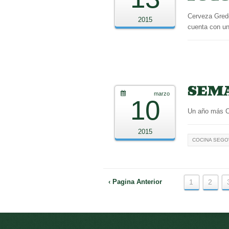
Cerveza Gredo
2015
cuenta con u
SEMA
marzo
10
Un año más Ce
2015
COCINA SEGO
‹ Pagina Anterior
1
2