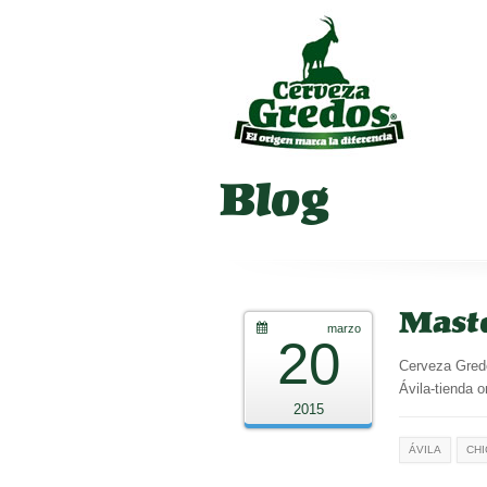
Blog
Maste
marzo
20
Cerveza Gredo
Ávila-tienda 
2015
ÁVILA
CH