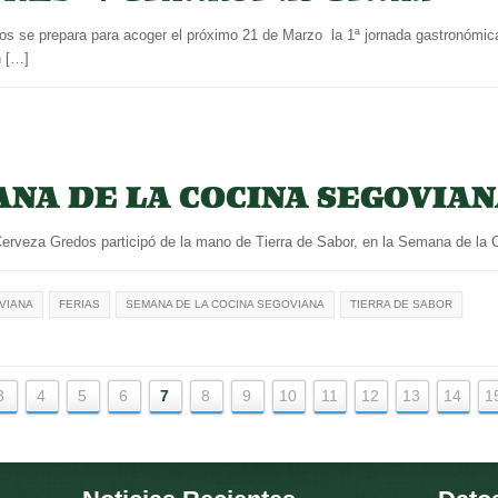
s se prepara para acoger el próximo 21 de Marzo la 1ª jornada gastronómic
n […]
NA DE LA COCINA SEGOVIA
rveza Gredos participó de la mano de Tierra de Sabor, en la Semana de la
VIANA
FERIAS
SEMANA DE LA COCINA SEGOVIANA
TIERRA DE SABOR
3
4
5
6
7
8
9
10
11
12
13
14
1