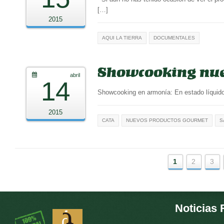
[…]
2015
AQUI LA TIERRA
DOCUMENTALES
Showcooking nue
abril
14
Showcooking en armonía: En estado líquido, 
2015
CATA
NUEVOS PRODUCTOS GOURMET
S
1
2
3
Noticias 