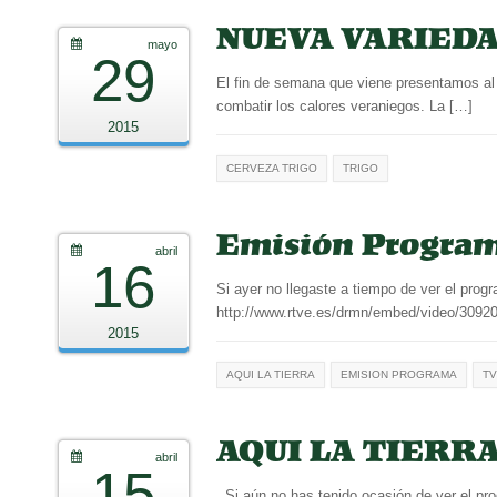
NUEVA VARIEDAD:
mayo
29
El fin de semana que viene presentamos al
combatir los calores veraniegos. La […]
2015
CERVEZA TRIGO
TRIGO
Emisión Programa
abril
16
Si ayer no llegaste a tiempo de ver el progr
http://www.rtve.es/drmn/embed/video/3092
2015
AQUI LA TIERRA
EMISION PROGRAMA
T
AQUI LA TIERR
abril
15
Si aún no has tenido ocasión de ver el pro