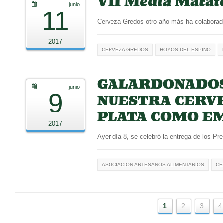
VII Media Marató
junio
11
Cerveza Gredos otro año más ha colaborado
2017
CERVEZA GREDOS
HOYOS DEL ESPINO
GALARDONADOS
junio
9
NUESTRA CERVE
PLATA COMO EM
2017
Ayer día 8, se celebró la entrega de los P
ASOCIACION ARTESANOS ALIMENTARIOS
CE
1
2
3
4