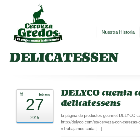
Nuestra Historia
DELICATESSEN
DELYCO cuenta co
febrero
27
delicatessens
la página de productos gourmet DELYCO cu
2015
http://delyco.com/es/cerveza-con-cerezas-d
«Trabajamos cada […]