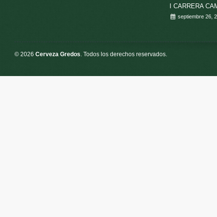
I CARRERA C
septiembre 26, 
© 2026
Cerveza Gredos
. Todos los derechos reservados.