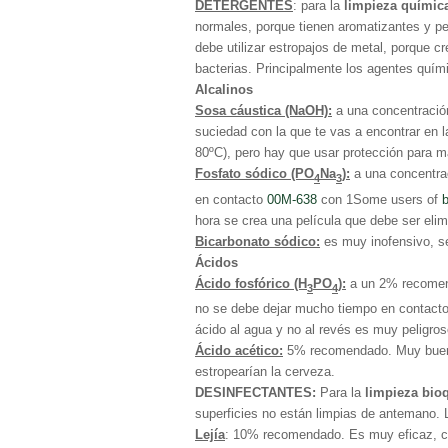
DETERGENTES
: para la
limpieza químic
normales, porque tienen aromatizantes y pe
debe utilizar estropajos de metal, porque c
bacterias. Principalmente los agentes quím
Alcalinos
Sosa cáustica (NaOH):
a una concentración
suciedad con la que te vas a encontrar en 
80ºC), pero hay que usar protección para ma
Fosfato sódico (PO
Na
):
a una concentrac
4
3
en contacto
00M-638
con 1Some users of
hora se crea una película que debe ser eli
Bicarbonato sódico:
es muy inofensivo, se
Ácidos
Ácido fosfórico (H
PO
):
a un 2% recomenda
3
4
no se debe dejar mucho tiempo en contacto.
ácido al agua y no al revés es muy peligros
Ácido acético:
5% recomendado. Muy bueno 
estropearían la cerveza.
DESINFECTANTES:
Para la
limpieza bio
superficies no están limpias de antemano
Lejía
: 10% recomendado. Es muy eficaz, c