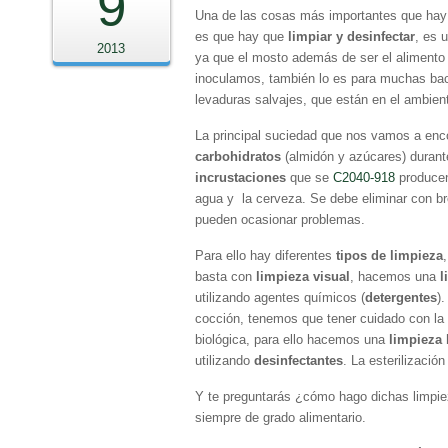
9
Una de las cosas más importantes que hay
es que hay que
limpiar y desinfectar
, es 
2013
ya que el mosto además de ser el alimento 
inoculamos, también lo es para muchas bac
levaduras salvajes, que están en el ambien
La principal suciedad que nos vamos a enc
carbohidratos
(almidón y azúcares) durante
incrustaciones
que se
C2040-918
producen 
agua y la cerveza. Se debe eliminar con b
pueden ocasionar problemas.
Para ello hay diferentes
tipos de limpieza
basta con
limpieza visual
, hacemos una
l
utilizando agentes químicos (
detergentes
).
cocción, tenemos que tener cuidado con la
biológica, para ello hacemos una
limpieza
utilizando
desinfectantes
. La esterilizaci
Y te preguntarás ¿cómo hago dichas limpiez
siempre de grado alimentario.