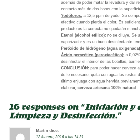
además de poder matar la levadura y dar rea
contacto más de dos horas con la superficie
Yodóforos:
a 12,5 ppm de yodo. Se compon
efectivo cuando pierda el color. Es suficie
producto es la correcta no quedarán mancha
Etanol (alcohol etílico):
no se diluye. Se u
vaporizador y es un buen desinfectante term
Peróxido de hidrógeno (agua oxigenada)
Ácido peracético (peroxiacético):
a 0,02% 
desinfectar el interior de las botellas, bar
CONCLUSIÓN:
para poder hacer cerveza a
de lo necesario, quita con agua los restos
último enjuaga con agua hervida previament
elaborar,
cerveza artesana 100% natural
.
26 responses on “
Iniciación y
Limpieza y Desinfección.
”
Martin
dice:
12 febrero, 2016 a las 14:31