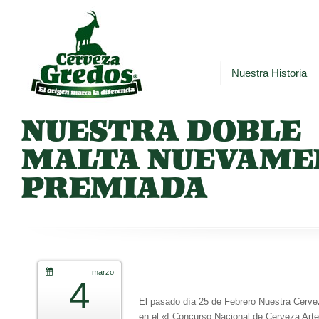
Nuestra Historia
NUESTRA DOBLE
MALTA NUEVAME
PREMIADA
marzo
4
El pasado día 25 de Febrero Nuestra Cerve
en el «I Concurso Nacional de Cerveza Art