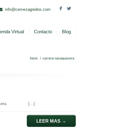
F
L
info@cervezagredos.com
ienda Virtual
Contacto
Blog
Inicio
/
carrera navaquesera
 Navaquesera. […]
LEER MAS
→