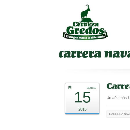
carrera na
Carre
agosto
15
Un año más 
2015
CARRERA NA