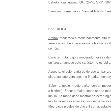
Estadísticas vitales
: IBU: 25-40; SRM: 30-
Ejemplos comerciales
: Samuel Adams Crea
English IPA:
Aroma
: moderado a moderadamente alto fruta
americanas. Un suave aroma a hierba por dr
común.
Carácter frutal bajo a moderado, ya sea de
sulfurosa, aunque este carácter no es obliga
Aspecto
: el color varía de dorado ámbar a 
clara, aunque versiones no filtradas, con d
Sabor
: a lúpulo, medio a alto, con un moder
a hierbas). Sabor a malta puede ser de medi
lúpulo. La malta debe mostrar carácter ingl
lúpulo de estas cervezas, suficiente sabor 
Muy bajos niveles de diacetil son aceptable