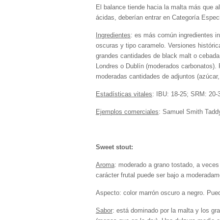
El balance tiende hacia la malta más que a
ácidas, deberían entrar en Categoría Especi
Ingredientes
: es más común ingredientes in
oscuras y tipo caramelo. Versiones históri
grandes cantidades de black malt o cebada 
Londres o Dublín (moderados carbonatos). P
moderadas cantidades de adjuntos (azúcar, 
Estadísticas vitales
: IBU: 18-25; SRM: 20-
Ejemplos comerciales
: Samuel Smith Taddy 
Sweet stout:
Aroma
: moderado a grano tostado, a veces
carácter frutal puede ser bajo a moderadame
Aspecto: color marrón oscuro a negro. Pue
Sabor
: está dominado por la malta y los g