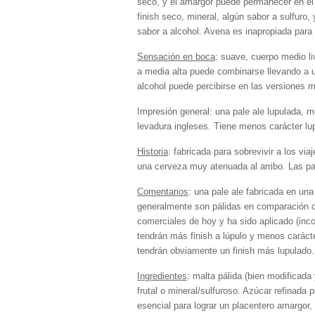
seco, y el amargor puede permanecer en el 
finish seco, mineral, algún sabor a sulfuro
sabor a alcohol. Avena es inapropiada para 
Sensación en boca
: suave, cuerpo medio li
a media alta puede combinarse llevando a u
alcohol puede percibirse en las versiones m
Impresión general: una pale ale lupulada, m
levadura ingleses. Tiene menos carácter l
Historia
: fabricada para sobrevivir a los via
una cerveza muy atenuada al arribo. Las pale
Comentarios
: una pale ale fabricada en un
generalmente son pálidas en comparación c
comerciales de hoy y ha sido aplicado (inc
tendrán más finish a lúpulo y menos carácte
tendrán obviamente un finish más lupulado.
Ingredientes
: malta pálida (bien modificada
frutal o mineral/sulfuroso. Azúcar refinada
esencial para lograr un placentero amargor,