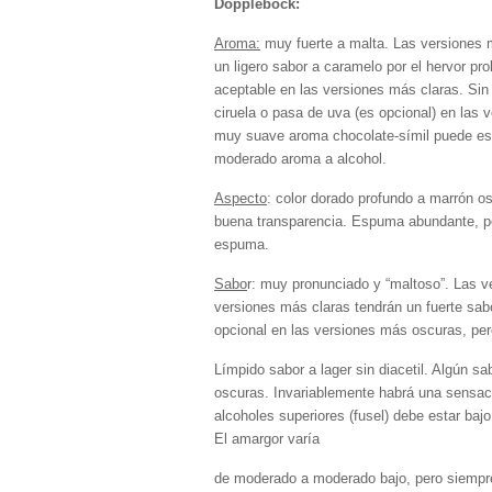
Dopplebock:
Aroma:
muy fuerte a malta. Las versiones 
un ligero sabor a caramelo por el hervor pr
aceptable en las versiones más claras. Sin
ciruela o pasa de uva (es opcional) en las 
muy suave aroma chocolate-símil puede est
moderado aroma a alcohol.
Aspecto
: color dorado profundo a marrón o
buena transparencia. Espuma abundante, pe
espuma.
Sabo
r: muy pronunciado y “maltoso”. Las 
versiones más claras tendrán un fuerte sab
opcional en las versiones más oscuras, pe
Límpido sabor a lager sin diacetil. Algún sa
oscuras. Invariablemente habrá una sensaci
alcoholes superiores (fusel) debe estar baj
El amargor varía
de moderado a moderado bajo, pero siempre