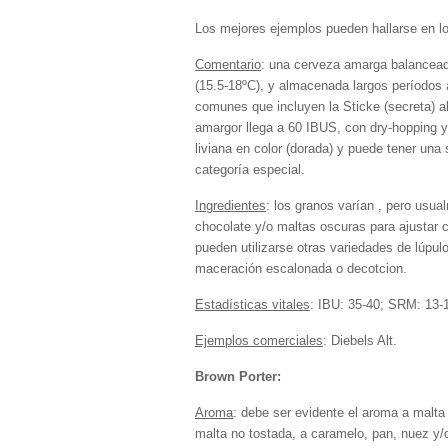
Los mejores ejemplos pueden hallarse en lo
Comentario
: una cerveza amarga balancead
(15.5-18ºC), y almacenada largos períodos 
comunes que incluyen la Sticke (secreta) al
amargor llega a 60 IBUS, con dry-hopping y
liviana en color (dorada) y puede tener una 
categoría especial.
Ingredientes
: los granos varían , pero us
chocolate y/o maltas oscuras para ajustar co
pueden utilizarse otras variedades de lúpu
maceración escalonada o decotcion.
Estadísticas vitales
: IBU: 35-40; SRM: 13-
Ejemplos comerciales
: Diebels Alt.
Brown Porter:
Aroma
: debe ser evidente el aroma a malta
malta no tostada, a caramelo, pan, nuez y/