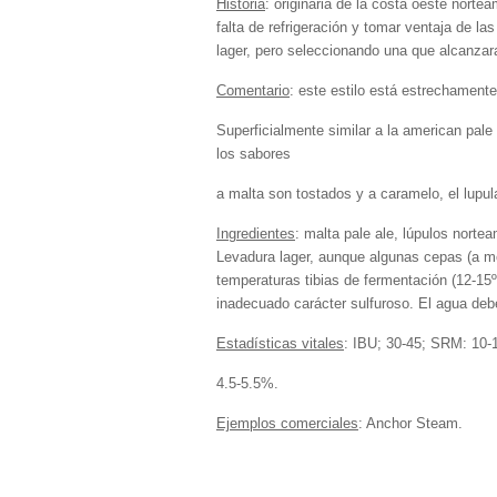
Historia
: originaria de la costa oeste nort
falta de refrigeración y tomar ventaja de l
lager, pero seleccionando una que alcanzara
Comentario
: este estilo está estrechament
Superficialmente similar a la american pale
los sabores
a malta son tostados y a caramelo, el lupula
Ingredientes
: malta pale ale, lúpulos nort
Levadura lager, aunque algunas cepas (a me
temperaturas tibias de fermentación (12-15
inadecuado carácter sulfuroso. El agua deb
Estadísticas vitales
: IBU; 30-45; SRM: 10-
4.5-5.5%.
Ejemplos comerciales
: Anchor Steam.