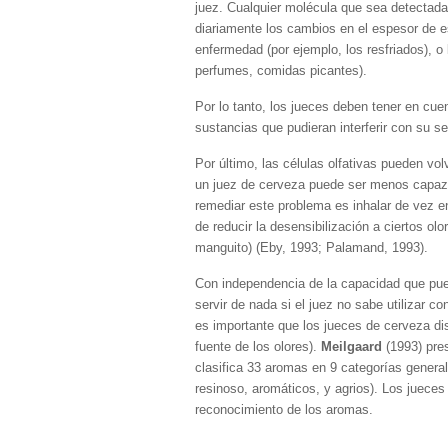
juez. Cualquier molécula que sea detectada 
diariamente los cambios en el espesor de e
enfermedad (por ejemplo, los resfriados), o 
perfumes, comidas picantes).
Por lo tanto, los jueces deben tener en cue
sustancias que pudieran interferir con su sen
Por último, las células olfativas pueden vo
un juez de cerveza puede ser menos capaz 
remediar este problema es inhalar de vez e
de reducir la desensibilización a ciertos ol
manguito) (Eby, 1993; Palamand, 1993).
Con independencia de la capacidad que pued
servir de nada si el juez no sabe utilizar c
es importante que los jueces de cerveza dis
fuente de los olores).
Meilgaard
(1993) pre
clasifica 33 aromas en 9 categorías genera
resinoso, aromáticos, y agrios). Los juece
reconocimiento de los aromas.