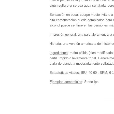
Puede percibirse algún sabor a alcohol en l
algún sulfuro si se usa agua sulfatada, per
Sensación en boca
: cuerpo medio liviano 
alta carbonatación puede combinarse para d
alcohol puede sentirse en las versiones má
Impresión general: una pale ale americana
Historia
: una versión americana del históric
Ingredientes
: malta pálida (bien modificad
perfil límpido o levemente frutal. Generalm
varía de blanda a moderadamente sulfatada
Estadísticas vitales
: IBU: 40-60 ; SRM: 6-
Ejemplos comerciales
: Stone Ipa.