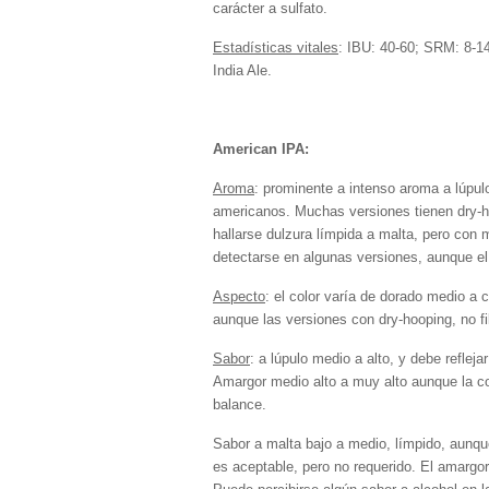
carácter a sulfato.
Estadísticas vitales
: IBU: 40-60; SRM: 8-1
India Ale.
American IPA:
Aroma
: prominente a intenso aroma a lúpulo 
americanos. Muchas versiones tienen dry-ho
hallarse dulzura límpida a malta, pero con m
detectarse en algunas versiones, aunque el
Aspecto
: el color varía de dorado medio a 
aunque las versiones con dry-hooping, no f
Sabor
: a lúpulo medio a alto, y debe reflejar
Amargor medio alto a muy alto aunque la col
balance.
Sabor a malta bajo a medio, límpido, aunque
es aceptable, pero no requerido. El amargo