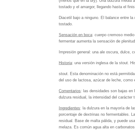
(menos que en la dry). Una dulzura media a 
tostado y el amargor, llegando hasta el fin
Diacetil bajo a ninguno. El balance entre 
tostado.
Sensación en boca
: cuerpo cremoso medio 
fermentar aumenta la sensación de plenitud
Impresión general: una ale oscura, dulce, 
Historia
: una versión inglesa de la stout. 
stout. Esta denominación no está permitida 
del uso de lactosa, azúcar de leche, como 
Comentarios
: las densidades son bajas en 
dulzura residual, la intensidad del carácter 
Ingredientes
: la dulzura en la mayoría de l
porcentaje de dextrinas no fermentables. L
residual. Base de malta pálida, y puede us
melaza. Es común agua alta en carbonatos