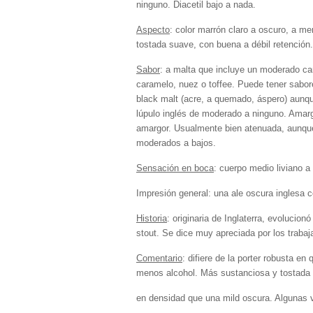
ninguno. Diacetil bajo a nada.
Aspecto
: color marrón claro a oscuro, a 
tostada suave, con buena a débil retención.
Sabor
: a malta que incluye un moderado ca
caramelo, nuez o toffee. Puede tener sabor
black malt (acre, a quemado, áspero) aunq
lúpulo inglés de moderado a ninguno. Amargo
amargor. Usualmente bien atenuada, aunque 
moderados a bajos.
Sensación en boca
: cuerpo medio liviano 
Impresión general: una ale oscura inglesa c
Historia
: originaria de Inglaterra, evolucio
stout. Se dice muy apreciada por los trabaj
Comentario
: difiere de la porter robusta
menos alcohol. Más sustanciosa y tostada
en densidad que una mild oscura. Algunas v